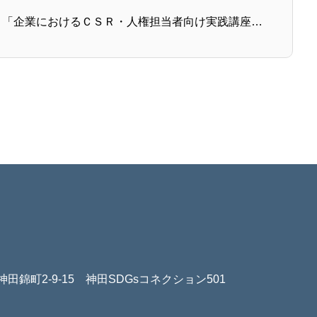
【登壇報告】「企業におけるＣＳＲ・人権担当者向け実践講座」に弊社代表 田瀬和夫が登壇しました
神田錦町2-9-15 神田SDGsコネクション501