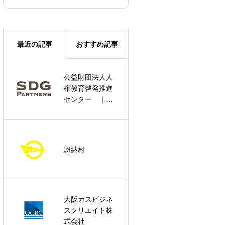
最近の記事
おすすめ記事
公益財団法人人
株式会社ファミ
権教育啓発推進
リーマート
センター ｜
令和6年度法務省
委託 「『ビジ
ネスと人権』フ
【コラム】演繹
ァーストステッ
恩納村
的イノベーショ
プ～中小企業向
ン
け取組事例集
～」制作
大阪ガスビジネ
スクリエイト株
恩納村
式会社