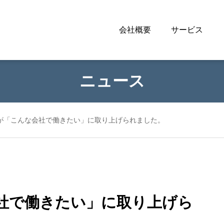
会社概要
サービス
ニュース
が「こんな会社で働きたい」に取り上げられました。
公益財団法人人権教育啓発推進セ
社で働きたい」に取り上げら
ンター ｜ 令和6年度法務省委
託 「『ビジネスと人権』ファー
ストステップ～中小企業向け取組