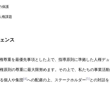
の保護
人権課題
ェンス
権尊重を最優先事項とした上で、指導原則に準拠した人権デュ
権原則の尊重に最大限努めます。その上で、私たちの事業活動
[4]
[5]
る個人や集団
への配慮の上、ステークホルダー
との対話を