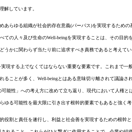
あると理解しています。
めあらゆる組織が社会的存在意義(パーパス)を実現するための
ての人々及び生命のWell-beingを実現することは、その目
どうかに関わらず当たり前に追求すべき責務であると考えてい
eingを実現する上でなくてはならない重要な要素です。これまで
ることが多く、Well-beingとはある意味切り離されて議論
間の可能性」への考え方に改めて立ち返り、現代において人権と
らゆる可能性を最大限に引き出す根幹的要素でもあると強く考
的役割と責任を遂行し、利益と社会善を実現するための根幹と
ngが実現されること、これらがひと繋ぎに作用することで、企業や