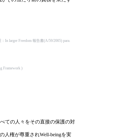
dom 報告書(A/59/2005) para.
ng Framework
)
すべての人々をその直接の保護の対
尊重されWell-beingを実