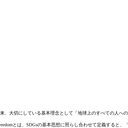
、大切にしている基本理念として「地球上のすべての人へのWell-
とFreedomとは、SDGsの基本思想に照らし合わせて定義すると、「