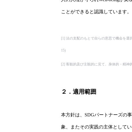
ことができると認識しています。
[1]
法の支配のもとで自らの意思で機会を選択することに
15)
[2]
客観的及び主観的に見て、身体的・精神的
２．適用範囲
本方針は、SDGパートナーズの
象、またその実践の主体としていま