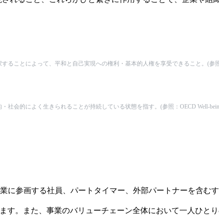
よって、平和と自己実現への権利・基本的人権を享受できること。(参照：In larger Free
・社会的によく生きられることが持続している状態を指す。(参照：
OECD Well-bei
事業に参画する社員、パートタイマー、外部パートナーを含む
す。また、事業のバリューチェーン全体において一人ひとりの人権が