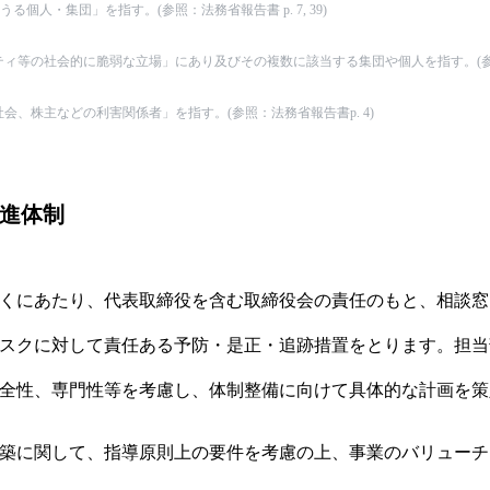
じうる個人・集団」を指す。(参照：
法務省報告書 p. 7, 39
)
ィ等の社会的に脆弱な立場」にあり及びその複数に該当する集団や個人を指す。(
会、株主などの利害関係者」を指す。(参照：
法務省報告書p. 4
)
進体制
くにあたり、代表取締役を含む取締役会の責任のもと、相談窓
スクに対して責任ある予防・是正・追跡措置をとります。担当
全性、専門性等を考慮し、体制整備に向けて具体的な計画を策
築に関して、指導原則上の要件を考慮の上、事業のバリューチ