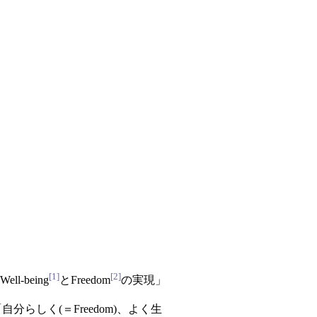
[1]
[2]
being
とFreedom
の実現」
自分らしく(＝Freedom)、よく生