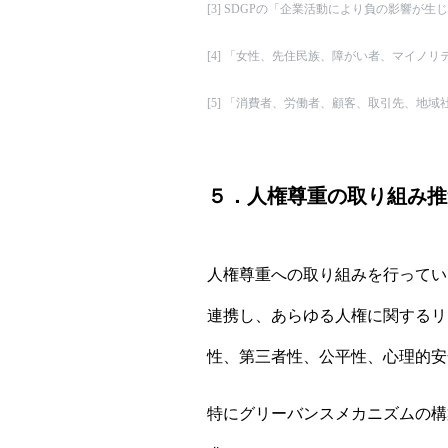
[3]
SDGPの「企業活動により負の影響が生
[4]
「女性、先住民族、障がい者、マイノリテ
[5]
「消費者、労働者、顧客、取引先、地域社
５．人権尊重の取り組み推
人権尊重への取り組みを行ってい
連携し、あらゆる人権に関するリ
性、第三者性、公平性、心理的安
特にグリーバンスメカニズムの構